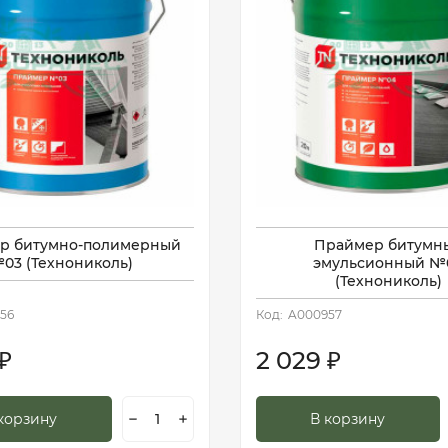
р битумно-полимерный
Праймер битумн
03 (Технониколь)
эмульсионный №
(Технониколь)
56
Код:
A000957
2 029
₽
₽
корзину
В корзину