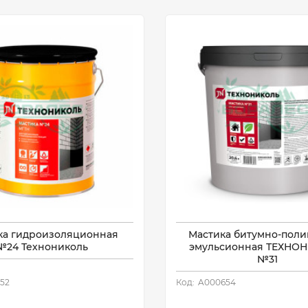
ка гидроизоляционная
Мастика битумно-пол
№24 Технониколь
эмульсионная ТЕХНО
№31
52
Код:
A000654