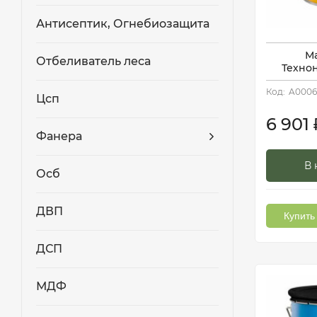
Антисептик, Огнебиозащита
М
Отбеливатель леса
Технон
Код:
A0006
Цсп
6 901
Фанера
В 
Осб
ДВП
Купить 
ДСП
МДФ