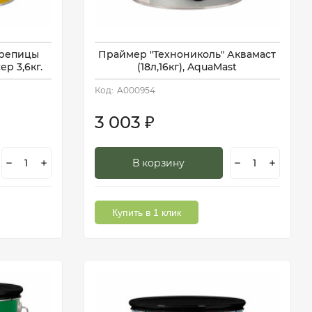
ерепицы
Праймер "Технониколь" Аквамаст
р 3,6кг.
(18л,16кг), AquaMast
Код:
A000954
3 003
₽
В корзину
Купить в 1 клик