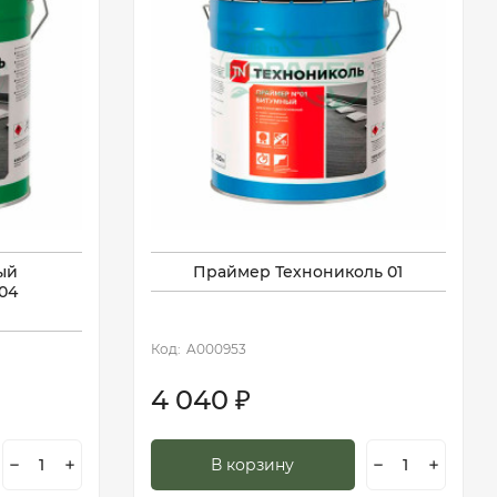
ый
Праймер Технониколь 01
04
Код:
A000953
4 040
₽
В корзину