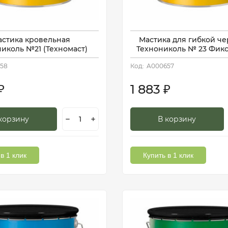
астика кровельная
Мастика для гибкой ч
иколь №21 (Техномаст)
Технониколь № 23 Фиксе
58
Код:
A000657
1 883
₽
₽
корзину
В корзину
в 1 клик
Купить в 1 клик