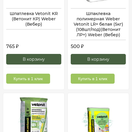
Шпатлевка Vetonit KR
Шпаклевка
(Ветонит КР) Weber
полимерная Weber
(Вебер)
Vetonit LR+ белая (5кг)
(108шт/под)(Ветонит
ЛР+) Weber (Вебер)
765
500
₽
₽
В корзину
В корзину
Купить в 1 клик
Купить в 1 клик