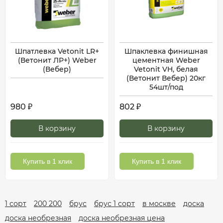
Шпатлевка Vetonit LR+
Шпаклевка финишная
(Ветонит ЛР+) Weber
цементная Weber
(Вебер)
Vetonit VH, белая
(Ветонит Вебер) 20кг
54шт/под
980
802
₽
₽
В корзину
В корзину
Купить в 1 клик
Купить в 1 клик
1 сорт
200 200
брус
брус 1 сорт
в москве
доска
доска необрезная
доска необрезная цена