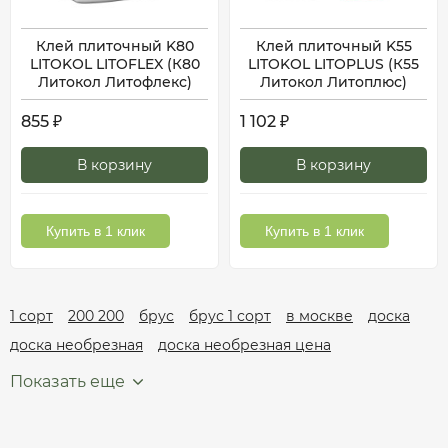
Клей плиточный K80
Клей плиточный K55
LITOKOL LITOFLEX (К80
LITOKOL LITOPLUS (К55
Литокол Литофлекс)
Литокол Литоплюс)
855
1 102
₽
₽
В корзину
В корзину
Купить в 1 клик
Купить в 1 клик
1 сорт
200 200
брус
брус 1 сорт
в москве
доска
доска необрезная
доска необрезная цена
Показать еще