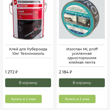
Клей для Рубероида
Изоспан ML proff
10кг Технониколь
усиленная
односторонняя
клейкая лента
1 272
2 184
₽
₽
В корзину
В корзину
Купить в 1 клик
Купить в 1 клик