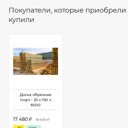
Покупатели, которые приобрели 
купили
Доска обрезная
1сорт - 25 х 150 х
6000
17 480
18 400
₽
₽
- 5%
920