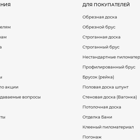
НИЯ
ДЛЯ ПОКУПАТЕЛЕЙ
Обрезная доска
телям
Обрезной брус
рам
Строганная доска
а
Строганный брус
Нестандартные пиломате
Профилированный брус
ы
Брусок (рейка)
по акции
Половая доска шпунт
адаваемые вопросы
Стеновая доска (Вагонка)
Потолочная доска
иты
Отделка Бани
Клееный пиломатериал
Погонаж