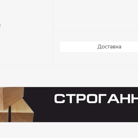
м
доска обрезная антисептированная 50x150x6м
Доставка