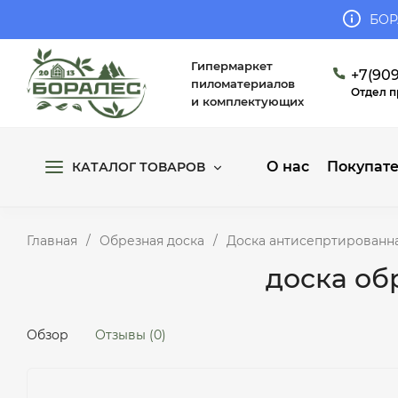
БОР
Гипермаркет
+7(909
пиломатериалов
Отдел 
и комплектующих
О нас
Покупат
КАТАЛОГ ТОВАРОВ
Главная
/
Обрезная доска
/
Доска антисепртированн
доска об
Обзор
Отзывы (0)