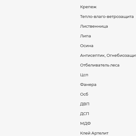
Крепеж
Тепло-влаго-ветрозащита
Лиственница
Липа
Осина
Антисептик, Огнебиозащи
Отбеливатель леса
Цсп
Фанера
Осб
ДВП
ДСП
МДФ
Клей Артелит